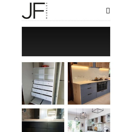
INICIO
COCINAS
CLOSET
BAÑOS
ESPECIALES
CONTACTO