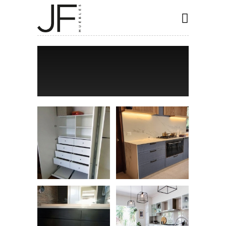
INICIO
COCINAS
CLOSET
BAÑOS
ESPECIALES
CONTACTO