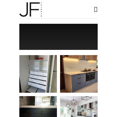
INICIO
COCINAS
CLOSET
BAÑOS
ESPECIALES
CONTACTO