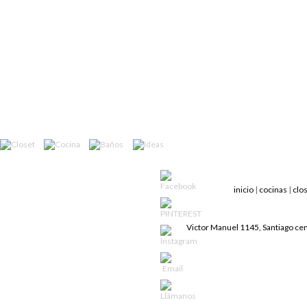
inicio
|
cocinas
|
clo
Victor Manuel 1145, Santiago ce