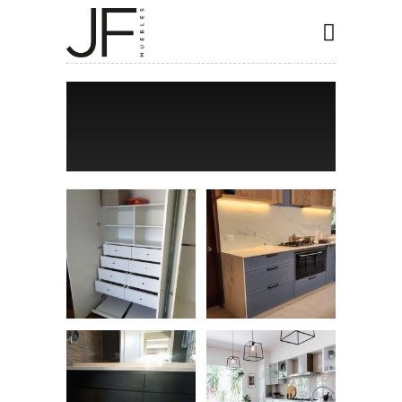
INICIO
COCINAS
CLOSET
BAÑOS
ESPECIALES
CONTACTO