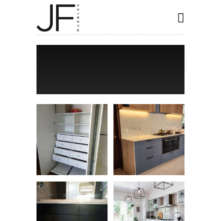
INICIO
COCINAS
CLOSET
BAÑOS
ESPECIALES
CONTACTO