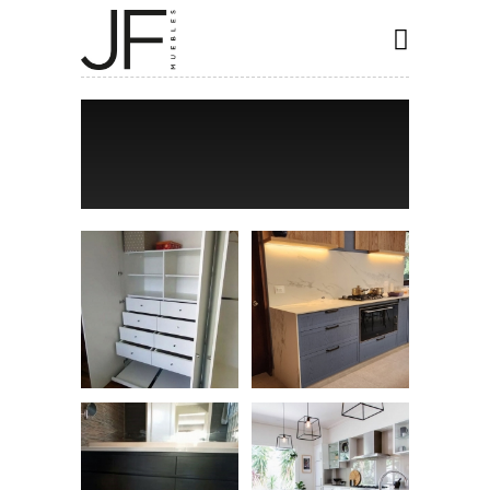
INICIO
COCINAS
CLOSET
BAÑOS
ESPECIALES
CONTACTO