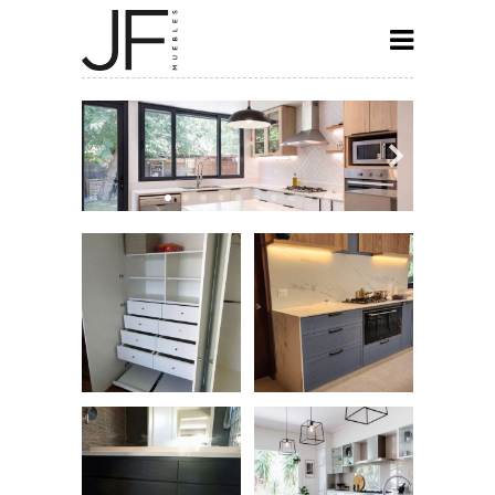
INICIO
COCINAS
CLOSET
BAÑOS
ESPECIALES
CONTACTO