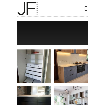
INICIO
COCINAS
CLOSET
BAÑOS
ESPECIALES
CONTACTO