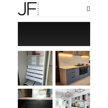
INICIO
COCINAS
CLOSET
BAÑOS
ESPECIALES
CONTACTO