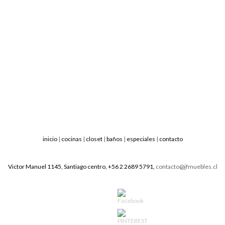
inicio
|
cocinas
|
closet
|
baños
|
especiales
|
contacto
Victor Manuel 1145, Santiago centro, +56 2 2689 5791,
contacto@jfmuebles.cl