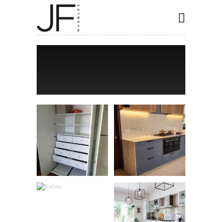
INICIO
COCINAS
CLOSET
BAÑOS
ESPECIALES
CONTACTO