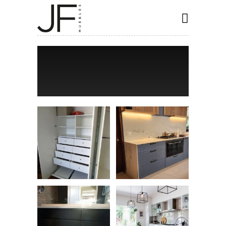
INICIO
COCINAS
CLOSET
BAÑOS
ESPECIALES
CONTACTO