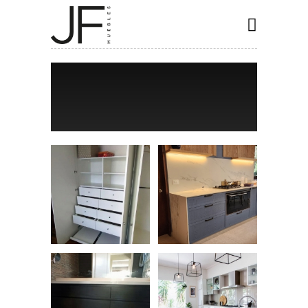
INICIO
COCINAS
CLOSET
BAÑOS
ESPECIALES
CONTACTO